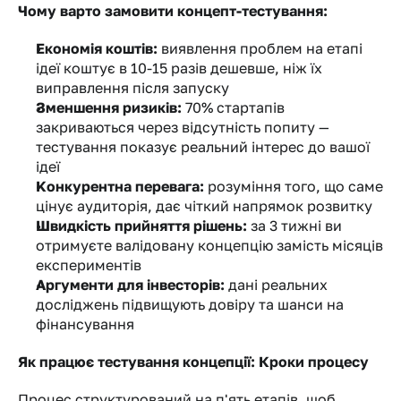
Чому варто замовити концепт-тестування:
Економія коштів:
 виявлення проблем на етапі 
ідеї коштує в 10-15 разів дешевше, ніж їх 
виправлення після запуску
Зменшення ризиків:
 70% стартапів 
закриваються через відсутність попиту — 
тестування показує реальний інтерес до вашої 
ідеї
Конкурентна перевага:
 розуміння того, що саме 
цінує аудиторія, дає чіткий напрямок розвитку
Швидкість прийняття рішень:
 за 3 тижні ви 
отримуєте валідовану концепцію замість місяців 
експериментів
Аргументи для інвесторів:
 дані реальних 
досліджень підвищують довіру та шанси на 
фінансування
Як працює тестування концепції: Кроки процесу
Процес структурований на п'ять етапів, щоб 