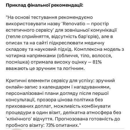
Приклад фінальної рекомендації:
"На основі тестування рекомендуємо 
використовувати назву 'Renovatio — простір 
естетичного сервісу' для зовнішньої комунікації 
(тепле сприйняття, відсутність бар'єрів), але в 
описах та на сайті підкреслювати медичну 
складову та науковий підхід. Комплексна модель з 
чотирма напрямками (обличчя, тіло, волосся, 
посмішка) отримала високу оцінку — 81% 
вважають це зручним та логічним.
Критичні елементи сервісу для успіху: зручний 
онлайн-запис з календарем і нагадуваннями, 
персоналізовані плани догляду після першої 
консультації, прозора цінова політика без 
прихованих доплат, можливість комбінувати 
процедури в один візит, делікатна атмосфера без 
'клінічного' відчуття. Прогнозована готовність до 
пробного візиту: 73% опитаних."