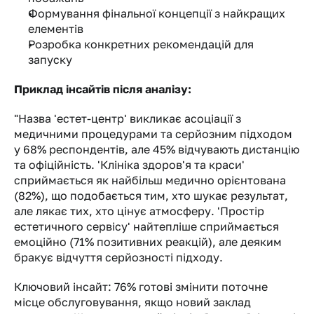
Формування фінальної концепції з найкращих 
елементів
Розробка конкретних рекомендацій для 
запуску
Приклад інсайтів після аналізу:
"Назва 'естет-центр' викликає асоціації з 
медичними процедурами та серйозним підходом 
у 68% респондентів, але 45% відчувають дистанцію 
та офіційність. 'Клініка здоров'я та краси' 
сприймається як найбільш медично орієнтована 
(82%), що подобається тим, хто шукає результат, 
але лякає тих, хто цінує атмосферу. 'Простір 
естетичного сервісу' найтепліше сприймається 
емоційно (71% позитивних реакцій), але деяким 
бракує відчуття серйозності підходу.
Ключовий інсайт: 76% готові змінити поточне 
місце обслуговування, якщо новий заклад 