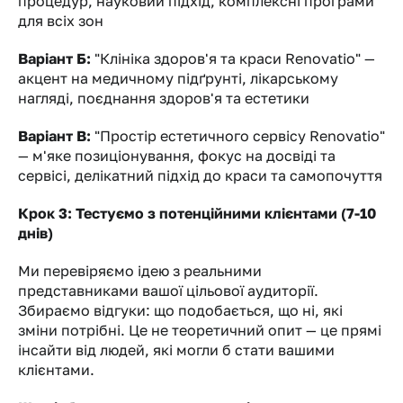
процедур, науковий підхід, комплексні програми 
для всіх зон
Варіант Б:
 "Клініка здоров'я та краси Renovatio" — 
акцент на медичному підґрунті, лікарському 
нагляді, поєднання здоров'я та естетики
Варіант В:
 "Простір естетичного сервісу Renovatio" 
— м'яке позиціонування, фокус на досвіді та 
сервісі, делікатний підхід до краси та самопочуття
Крок 3: Тестуємо з потенційними клієнтами (7-10 
днів)
Ми перевіряємо ідею з реальними 
представниками вашої цільової аудиторії. 
Збираємо відгуки: що подобається, що ні, які 
зміни потрібні. Це не теоретичний опит — це прямі 
інсайти від людей, які могли б стати вашими 
клієнтами.